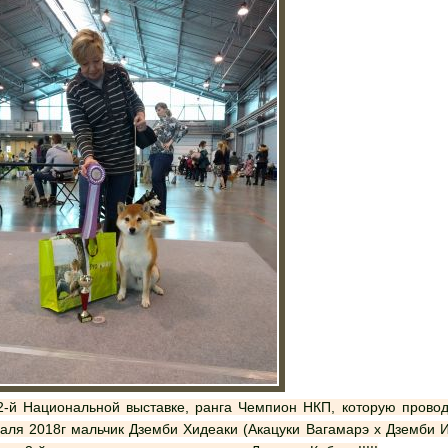
аля 2018г мальчик Дземби Хидеаки (Акацуки Вагамарэ х Дземби 