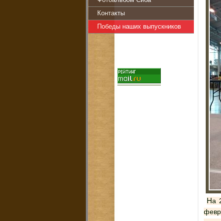
Фотоальбом Сиба
Контакты
Победы наших выпускников
На 2-й Национальной выставке, ранга Чемпион НКП, которую проводил СПб ОО «КЛС «Невский Бриз» 3
февр