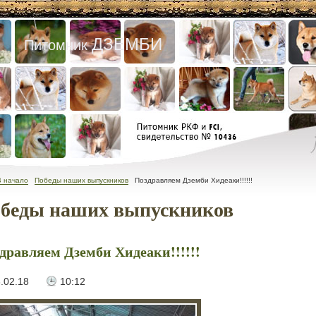
ДЗЕМБИ
Питомник
В начало
Победы наших выпускников
Поздравляем Дземби Хидеаки!!!!!!
беды наших выпускников
дравляем Дземби Хидеаки!!!!!!
.02.18
10:12