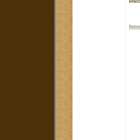
класс
Верну