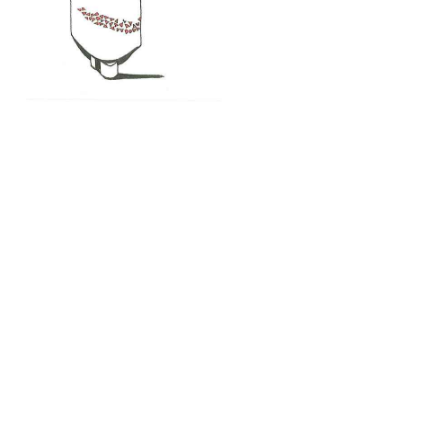
каталог собак
фотоальбом
контакты
щенки