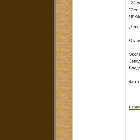
23 
"Осе
ЧРКФ
Дев
Отлич
Экспе
Заво
Влад
Фото
Верну