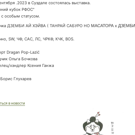
сентября .2023 в Суздале состоялась выставка.
нний кубок РФОС"
 с особым статусом.
очка ДЗЕМБИ АЙ ХЭЙВА ( ТАНРАЙ САБУРО НО
МАСАТОРА х ДЗЕМБИ
но, SW, ЧФ, САС, ЛС, ЧРКФ, КЧК, BOS.
рт Dragan Pop-Lazić
дчик Ольга Бочкова
елец/хэндлер Ксения Ганжа
 Борис Глухарев
ться в новости