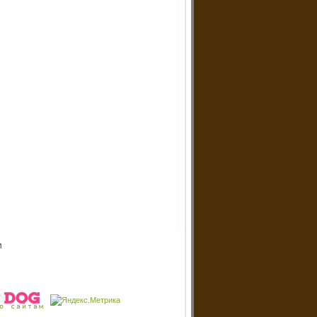
и
о сайтам