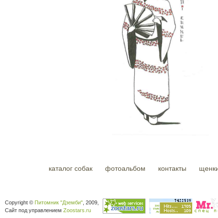
каталог собак
фотоальбом
контакты
щенк
Copyright ©
Питомник "Дземби"
, 2009,
Сайт под управлением
Zoostars.ru
спец п